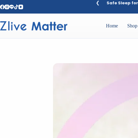
Skip
 sleep solutions for baby to adult.
D
to
content
Home
Shop