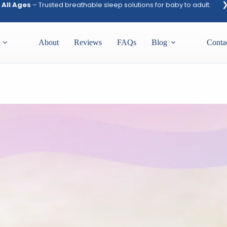
iscover our breathable pillow & mattress collection.
About
Reviews
FAQs
Blog
Conta