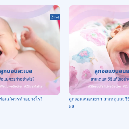
พ่อแม่ควรทำอย่างไร?
ลูกงอแงนอนยาก สาเหตุและวิธี
ผล